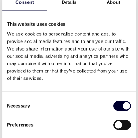
zugeführt – ohne Handkontakt, ohne
Consent
Details
About
Kontaminationsrisiko. Ein entscheidender Vorteil
gegenüber gestanzten Deckeln, die manuell
eingelegt werden müssen.
This website uses cookies
We use cookies to personalise content and ads, to
In Zusammenarbeit mit
Claranor
bietet
provide social media features and to analyse our traffic.
Primoreels® nun eine wirtschaftliche und
We also share information about your use of our site with
hocheffiziente Nachrüstlösung: Die Deckel werden
our social media, advertising and analytics partners who
auf der lebensmittelberührenden Seite per Pulsed
may combine it with other information that you’ve
Light sterilisiert – mit Keimreduktionen von bis zu
provided to them or that they’ve collected from your use
log 4. Das Ergebnis: höhere Produktivität, geringere
of their services.
Materialkosten und niedrigere Investitions- sowie
Betriebskosten.
Consent
Geringerer CO₂-Ausstoß –
Necessary
Selection
weniger Materialabfall
Preferences
Primoreels® reduziert die Umweltbelastung durch
Transport und Lagerung: Eine Palette enthält mehr