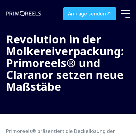
Anfrage senden
Revolution in der
Molkereiverpackung:
Primoreels® und
Claranor setzen neue
Maßstäbe
Primoreels® präsentiert die Deckellösung der